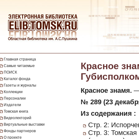
Главная страница
Красное зна
Самые читаемые
ПОИСК
Губисполкома
Каталог фонда
Газеты и журналы
Красное знамя.
— 
Коллекции
Персоналии
№ 289 (23 декабря
Издатели
Томская книга
Из содержания :
Видеолекторий
Стр. 2: Испорче
Виртуальные выставки
Фонды партнеров
Стр. 3: Томска
О проекте