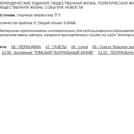
ПЕРИОДИЧЕСКИЕ ИЗДАНИЯ, ОБЩЕСТВЕННАЯ ЖИЗНЬ, ПОЛИТИЧЕСКАЯ ЖИ
ОБЩЕСТВЕННАЯ ЖИЗНЬ, СОБЫТИЯ, НОВОСТИ
Источник :
Научная библиотека ТГУ.
Количество файлов: 8; Общий объем: 9.66МБ
Материалы предназначены исключительно для использования в образовател
указанием имени автора, названия произведения и ссылки на сайт Электро
еги:
06 - ПЕРИОДИКА
07 - ГАЗЕТЫ
08 - стихи
09 - Газета "Красное зн
22.00 - Коллекция "ТОМСКИЙ ТЕАТРАЛЬНЫЙ АРХИВ"
22.02 - ТЕАТРАЛЬН