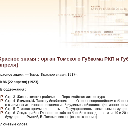
Красное знамя : орган Томского Губкома РКП и Губи
апреля)
Красное знамя.
— Томск : Красное знамя, 1917-.
 86 (22 апреля) (1923).
Из содержания :
Стр. 3: Жизнь томских рабочих. — Первомайская литература.
Стр. 4:
Якимов, И.
Пасха у безбожников. — О преосвященнейшем соборе т
о взаимных их ликов оплеваниях и об иудиных лобханиях : (истинное прои
Стр. 5: Томская промышленность. — Государственные земельные имущест
Стр. 6: Сводка работ Главного штаба по борьбе с наводнением за 19 и 20
будущего. —
Рыжий, В.
Томская весна : [стихотворение].
Ключевые слова