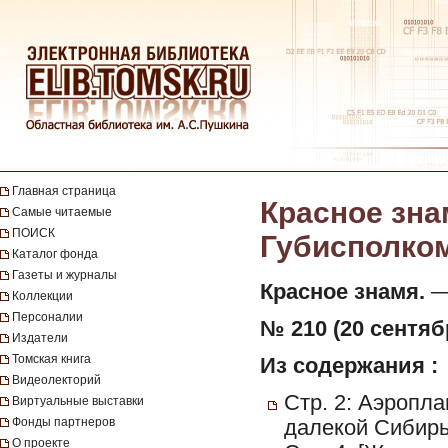
Главная страница
Красное зна
Самые читаемые
ПОИСК
Губисполкома
Каталог фонда
Газеты и журналы
Красное знамя.
— 
Коллекции
Персоналии
№ 210 (20 сентябр
Издатели
Томская книга
Из содержания :
Видеолекторий
Стр. 2: Аэропл
Виртуальные выставки
Фонды партнеров
далекой Сибир
О проекте