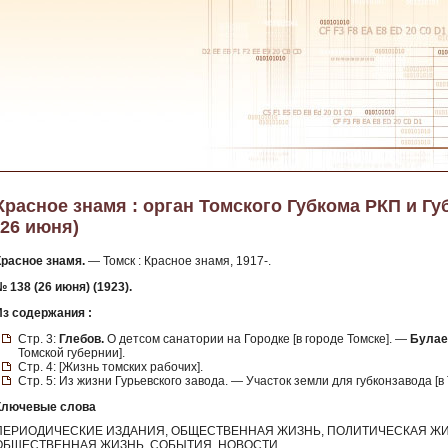
Красное знамя : орган Томского Губкома РКП и Губ
(26 июня)
Красное знамя.
— Томск : Красное знамя, 1917-.
 138 (26 июня) (1923).
Из содержания :
Стр. 3:
Глебов.
О детсом санатории на Городке [в городе Томске]. —
Булаев
Томской губернии].
Стр. 4: [Жизнь томских рабочих].
Стр. 5: Из жизни Гурьевского завода. — Участок земли для губконзавода [в 
Ключевые слова
ПЕРИОДИЧЕСКИЕ ИЗДАНИЯ, ОБЩЕСТВЕННАЯ ЖИЗНЬ, ПОЛИТИЧЕСКАЯ ЖИ
ОБЩЕСТВЕННАЯ ЖИЗНЬ, СОБЫТИЯ, НОВОСТИ