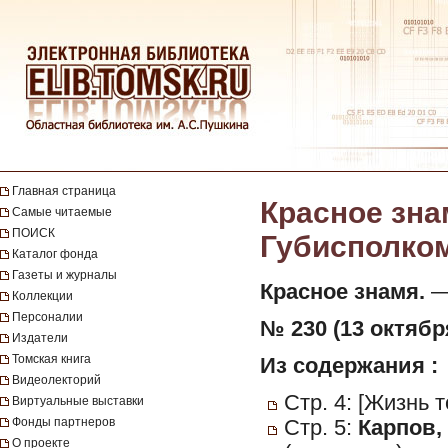
Главная страница
Красное зна
Самые читаемые
ПОИСК
Губисполкома
Каталог фонда
Газеты и журналы
Красное знамя.
— 
Коллекции
Персоналии
№ 230 (13 октября
Издатели
Томская книга
Из содержания :
Видеолекторий
Стр. 4: [Жизнь 
Виртуальные выставки
Фонды партнеров
Стр. 5:
Карпов, 
О проекте