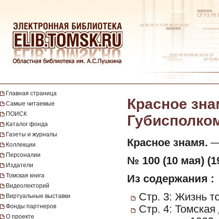
Главная страница
Красное зна
Самые читаемые
ПОИСК
Губисполкома
Каталог фонда
Газеты и журналы
Красное знамя.
— 
Коллекции
Персоналии
№ 100 (10 мая) (1
Издатели
Томская книга
Из содержания :
Видеолекторий
Стр. 3: Жизнь т
Виртуальные выставки
Фонды партнеров
Стр. 4: Томска
О проекте