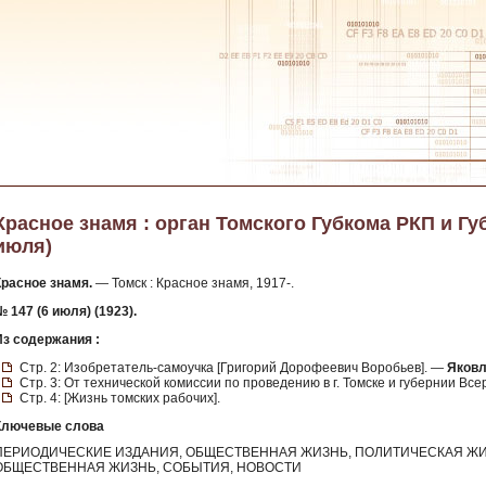
Красное знамя : орган Томского Губкома РКП и Губи
июля)
Красное знамя.
— Томск : Красное знамя, 1917-.
 147 (6 июля) (1923).
Из содержания :
Стр. 2: Изобретатель-самоучка [Григорий Дорофеевич Воробьев]. —
Яковл
Стр. 3: От технической комиссии по проведению в г. Томске и губернии Вс
Стр. 4: [Жизнь томских рабочих].
Ключевые слова
ПЕРИОДИЧЕСКИЕ ИЗДАНИЯ, ОБЩЕСТВЕННАЯ ЖИЗНЬ, ПОЛИТИЧЕСКАЯ ЖИ
ОБЩЕСТВЕННАЯ ЖИЗНЬ, СОБЫТИЯ, НОВОСТИ