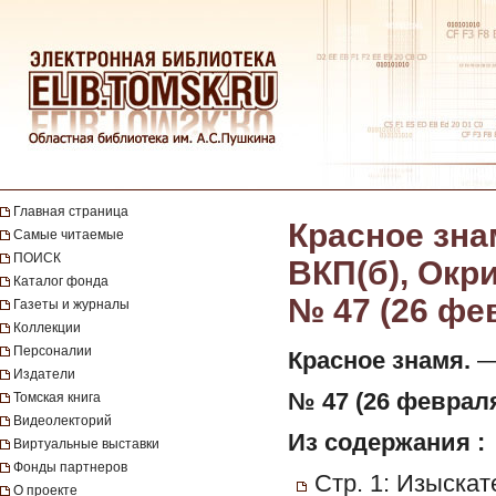
Главная страница
Красное зна
Самые читаемые
ПОИСК
ВКП(б), Окр
Каталог фонда
№ 47 (26 фе
Газеты и журналы
Коллекции
Персоналии
Красное знамя.
— 
Издатели
№ 47 (26 февраля)
Томская книга
Видеолекторий
Из содержания :
Виртуальные выставки
Фонды партнеров
Стр. 1: Изыска
О проекте