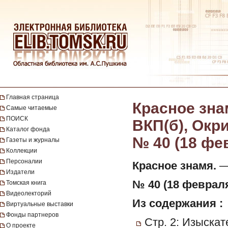
Главная страница
Красное зна
Самые читаемые
ПОИСК
ВКП(б), Окр
Каталог фонда
№ 40 (18 фе
Газеты и журналы
Коллекции
Персоналии
Красное знамя.
— 
Издатели
№ 40 (18 февраля)
Томская книга
Видеолекторий
Из содержания :
Виртуальные выставки
Фонды партнеров
Стр. 2: Изыска
О проекте