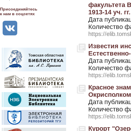
факультета В
Присоединяйтесь
1913-14 уч. гг
к нам в соцсетях
Дата публикац
Количество ф
https://elib.toms
Известия ин
Естественно-
Дата публикац
Количество ф
https://elib.toms
Красное знам
Окрисполкома
Дата публикац
Количество ф
https://elib.toms
Курорт "Озер