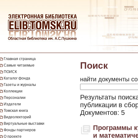
Главная страница
Поиск
Самые читаемые
ПОИСК
найти документы со
Каталог фонда
Газеты и журналы
Коллекции
Результаты поиска 
Персоналии
публикации в сбор
Издатели
Томская книга
Документов: 5
Видеолекторий
Виртуальные выставки
Программы ку
Фонды партнеров
и математич
О проекте