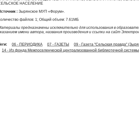
СЕЛЬСКОЕ НАСЕЛЕНИЕ
Источник :
Зырянское МУП «Форум».
Количество файлов: 1; Общий объем: 7.61МБ
Материалы предназначены исключительно для использования в образовател
указанием имени автора, названия произведения и ссылки на сайт Электро
еги:
06 - ПЕРИОДИКА
07 - ГАЗЕТЫ
09 - Газета "Сельская правда" (Зыр
14 - Из фонда Межпоселенческой централизованной библиотечной системы