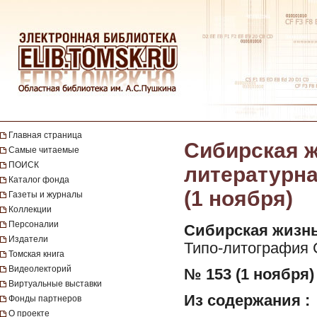
Главная страница
Сибирская ж
Самые читаемые
ПОИСК
литературная
Каталог фонда
(1 ноября)
Газеты и журналы
Коллекции
Персоналии
Сибирская жизнь
Издатели
Типо-литография 
Томская книга
Видеолекторий
№ 153 (1 ноября) 
Виртуальные выставки
Из содержания :
Фонды партнеров
О проекте