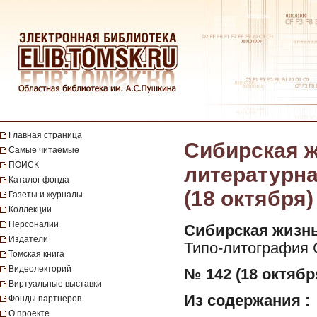
Главная страница
Сибирская ж
Самые читаемые
ПОИСК
литературная
Каталог фонда
(18 октября)
Газеты и журналы
Коллекции
Персоналии
Сибирская жизнь
Издатели
Типо-литография 
Томская книга
Видеолекторий
№ 142 (18 октября
Виртуальные выставки
Из содержания :
Фонды партнеров
О проекте