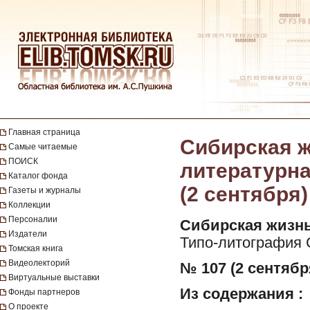
Главная страница
Сибирская ж
Самые читаемые
ПОИСК
литературная
Каталог фонда
(2 сентября)
Газеты и журналы
Коллекции
Персоналии
Сибирская жизнь
Издатели
Типо-литография 
Томская книга
Видеолекторий
№ 107 (2 сентября
Виртуальные выставки
Из содержания :
Фонды партнеров
О проекте