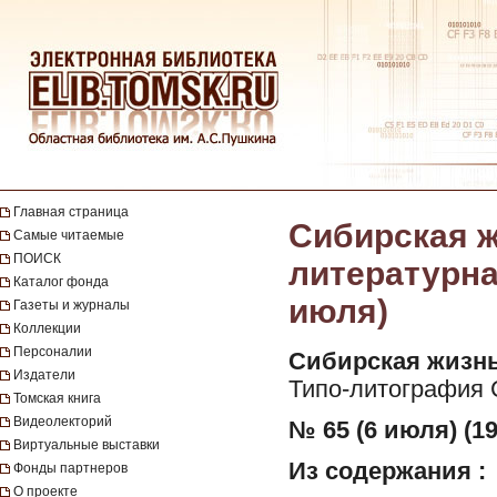
Главная страница
Сибирская ж
Самые читаемые
ПОИСК
литературная
Каталог фонда
июля)
Газеты и журналы
Коллекции
Персоналии
Сибирская жизнь
Издатели
Типо-литография 
Томская книга
Видеолекторий
№ 65 (6 июля) (19
Виртуальные выставки
Из содержания :
Фонды партнеров
О проекте