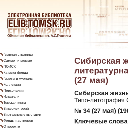
Главная страница
Сибирская ж
Самые читаемые
ПОИСК
литературная
Каталог фонда
(27 мая)
Газеты и журналы
Коллекции
Персоналии
Сибирская жизнь
Издатели
Типо-литография 
Томская книга
Видеолекторий
№ 34 (27 мая) (19
Виртуальные выставки
Ключевые слова
Фонды партнеров
О проекте