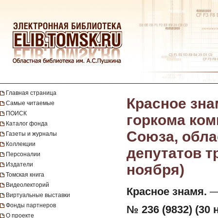
Главная страница
Красное зна
Самые читаемые
ПОИСК
горкома ком
Каталог фонда
Союза, обла
Газеты и журналы
Коллекции
депутатов тр
Персоналии
Издатели
ноября)
Томская книга
Видеолекторий
Красное знамя.
— 
Виртуальные выставки
Фонды партнеров
№ 236 (9832) (30 
О проекте