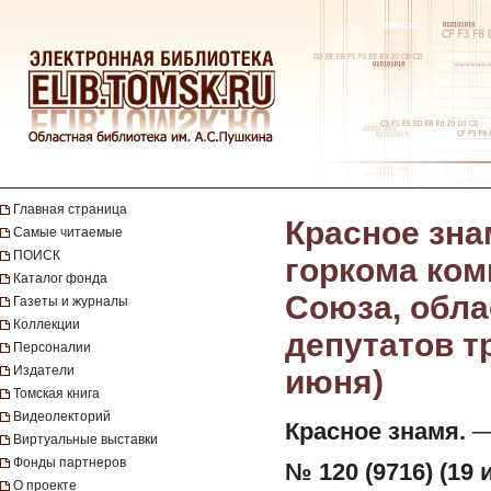
Главная страница
Красное зна
Самые читаемые
ПОИСК
горкома ком
Каталог фонда
Союза, обла
Газеты и журналы
Коллекции
депутатов тр
Персоналии
Издатели
июня)
Томская книга
Видеолекторий
Красное знамя.
— 
Виртуальные выставки
Фонды партнеров
№ 120 (9716) (19 
О проекте