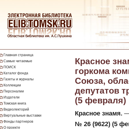
Главная страница
Красное зна
Самые читаемые
ПОИСК
горкома ком
Каталог фонда
Союза, обла
Газеты и журналы
Коллекции
депутатов тр
Персоналии
Издатели
(5 февраля)
Томская книга
Видеолекторий
Красное знамя.
— 
Виртуальные выставки
Фонды партнеров
№ 26 (9622) (5 фе
О проекте