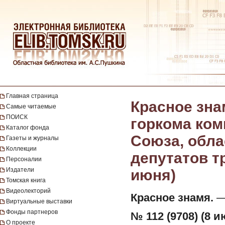
Главная страница
Красное зна
Самые читаемые
ПОИСК
горкома ком
Каталог фонда
Союза, обла
Газеты и журналы
Коллекции
депутатов тр
Персоналии
Издатели
июня)
Томская книга
Видеолекторий
Красное знамя.
— 
Виртуальные выставки
Фонды партнеров
№ 112 (9708) (8 и
О проекте