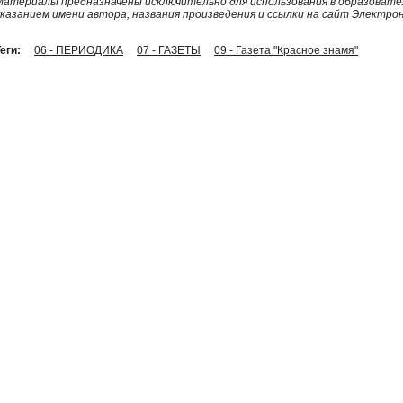
Материалы предназначены исключительно для использования в образовател
указанием имени автора, названия произведения и ссылки на сайт Электро
еги:
06 - ПЕРИОДИКА
07 - ГАЗЕТЫ
09 - Газета "Красное знамя"