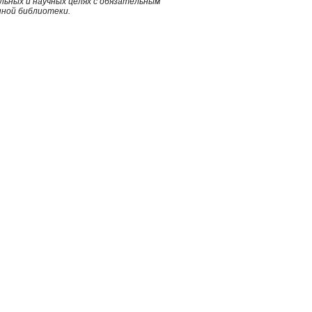
ьных и научных целях с обязательным
нной библиотеки.