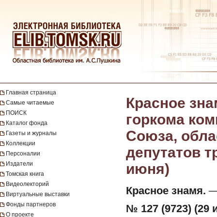
Главная страница
Красное зна
Самые читаемые
ПОИСК
горкома ком
Каталог фонда
Союза, обла
Газеты и журналы
Коллекции
депутатов тр
Персоналии
Издатели
июня)
Томская книга
Видеолекторий
Красное знамя.
— 
Виртуальные выставки
Фонды партнеров
№ 127 (9723) (29 
О проекте