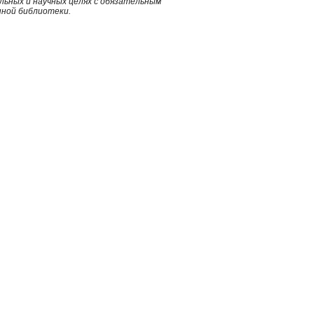
ьных и научных целях с обязательным
нной библиотеки.