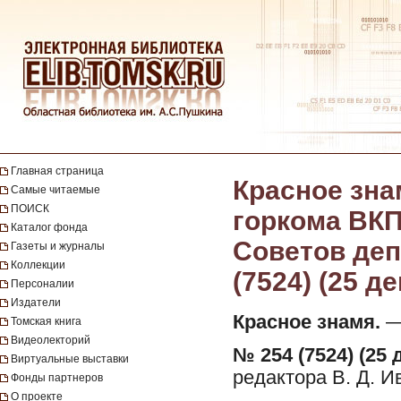
Главная страница
Красное зна
Самые читаемые
ПОИСК
горкома ВКП
Каталог фонда
Советов депу
Газеты и журналы
Коллекции
(7524) (25 д
Персоналии
Издатели
Красное знамя.
— 
Томская книга
Видеолекторий
№ 254 (7524) (25 
Виртуальные выставки
редактора В. Д. И
Фонды партнеров
О проекте