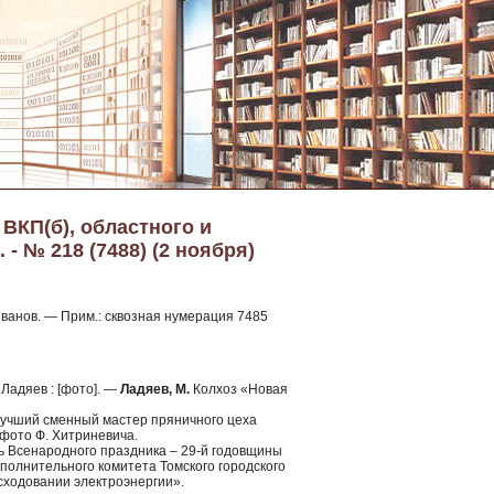
 ВКП(б), областного и
- № 218 (7488) (2 ноября)
Иванов. — Прим.: сквозная нумерация 7485
Ладяев : [фото]. —
Ладяев, М.
Колхоз «Новая
Лучший сменный мастер пряничного цеха
 фото Ф. Хитриневича.
нь Всенародного праздника – 29-й годовщины
олнительного комитета Томского городского
сходовании электроэнергии».