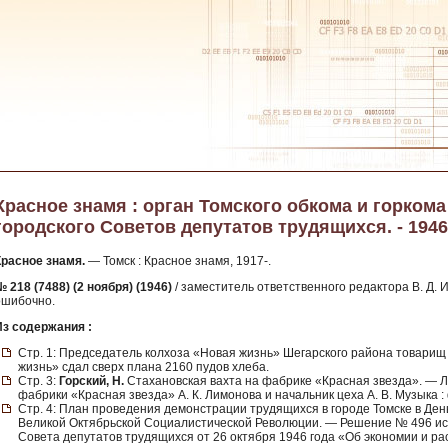
Красное знамя : орган Томского обкома и горкома
городского Советов депутатов трудящихся. - 1946. 
Красное знамя.
— Томск : Красное знамя, 1917-.
 218 (7488) (2 ноября) (1946)
/ заместитель ответственного редактора В. Д. 
ошибочно.
Из содержания :
Стр. 1: Председатель колхоза «Новая жизнь» Шегарского района товарищ 
жизнь» сдал сверх плана 2160 пудов хлеба.
Стр. 3:
Горский, Н.
Стахановская вахта на фабрике «Красная звезда». — 
фабрики «Красная звезда» А. К. Лимонова и начальник цеха А. В. Музыка :
Стр. 4: План проведения демонстрации трудящихся в городе Томске в Де
Великой Октябрьской Социалистической Революции. — Решение № 496 исп
Совета депутатов трудящихся от 26 октября 1946 года «Об экономии и ра