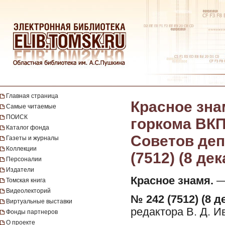
Главная страница
Красное зна
Самые читаемые
ПОИСК
горкома ВКП
Каталог фонда
Советов депу
Газеты и журналы
Коллекции
(7512) (8 де
Персоналии
Издатели
Красное знамя.
— 
Томская книга
Видеолекторий
№ 242 (7512) (8 д
Виртуальные выставки
редактора В. Д. И
Фонды партнеров
О проекте