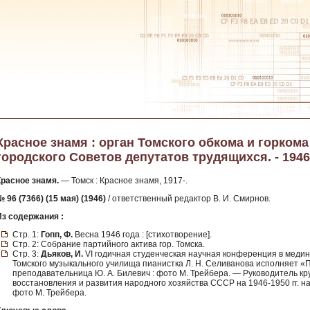
Красное знамя : орган Томского обкома и горкома
городского Советов депутатов трудящихся. - 1946. 
Красное знамя.
— Томск : Красное знамя, 1917-.
 96 (7366) (15 мая) (1946)
/ ответственный редактор В. И. Смирнов.
Из содержания :
Стр. 1:
Гопп, Ф.
Весна 1946 года : [стихотворение].
Стр. 2: Собрание партийного актива гор. Томска.
Стр. 3:
Дьяков, И.
VI годичная студенческая научная конференция в медин
Томского музыкального училища пианистка Л. Н. Селиванова исполняет «
преподавательница Ю. А. Билевич : фото М. Трейбера. — Руководитель кр
восстановления и развития народного хозяйства СССР на 1946-1950 гг. на
фото М. Трейбера.