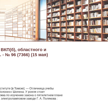
 ВКП(б), областного и
- № 96 (7366) (15 мая)
ституте [в Томске]. — Отличница учебы
Полонез» Шопена. У рояля стоит
ужка по изучению закона о пятилетнем плане
 электроламповом заводе Г. А. Полякова :