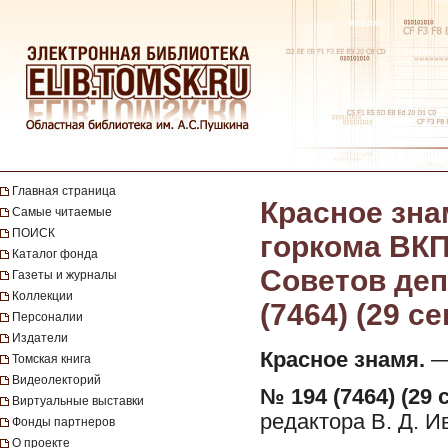
Главная страница
Красное зна
Самые читаемые
ПОИСК
горкома ВКП
Каталог фонда
Советов депу
Газеты и журналы
Коллекции
(7464) (29 с
Персоналии
Издатели
Красное знамя.
— 
Томская книга
Видеолекторий
№ 194 (7464) (29 
Виртуальные выставки
редактора В. Д. И
Фонды партнеров
О проекте