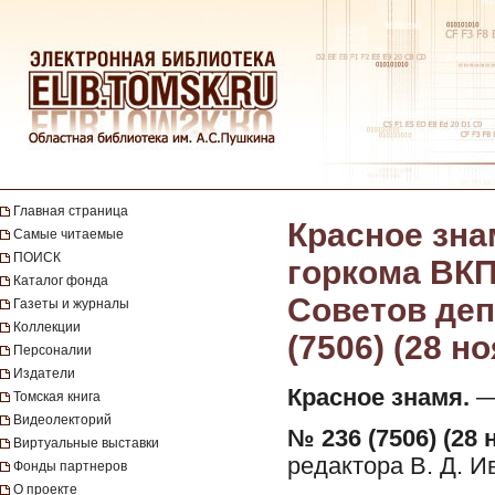
Главная страница
Красное зна
Самые читаемые
ПОИСК
горкома ВКП
Каталог фонда
Советов депу
Газеты и журналы
Коллекции
(7506) (28 н
Персоналии
Издатели
Красное знамя.
— 
Томская книга
Видеолекторий
№ 236 (7506) (28 
Виртуальные выставки
редактора В. Д. И
Фонды партнеров
О проекте