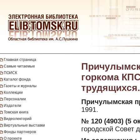
Главная страница
Причулымска
Самые читаемые
ПОИСК
горкома КПС
Каталог фонда
трудящихся. 
Газеты и журналы
Коллекции
Персоналии
Причулымская п
Издатели
1991.
Томская книга
Видеолекторий
№ 120 (4903) (5 о
Виртуальные выставки
городской Совет д
Фонды партнеров
О проекте