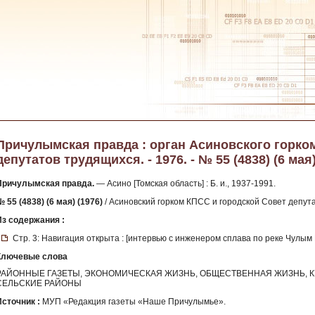
Причулымская правда : орган Асиновского горко
депутатов трудящихся. - 1976. - № 55 (4838) (6 мая
Причулымская правда.
— Асино [Томская область] : Б. и., 1937-1991.
 55 (4838) (6 мая) (1976)
/ Асиновский горком КПСС и городской Совет депута
Из содержания :
Стр. 3: Навигация открыта : [интервью с инженером сплава по реке Чулым 
Ключевые слова
РАЙОННЫЕ ГАЗЕТЫ, ЭКОНОМИЧЕСКАЯ ЖИЗНЬ, ОБЩЕСТВЕННАЯ ЖИЗНЬ, К
СЕЛЬСКИЕ РАЙОНЫ
Источник :
МУП «Редакция газеты «Наше Причулымье».