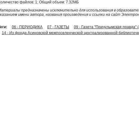
Количество файлов: 1; Общий объем: 7.32МБ
Материалы предназначены исключительно для использования в образовател
указанием имени автора, названия произведения и ссылки на сайт Электро
еги:
06 - ПЕРИОДИКА
07 - ГАЗЕТЫ
09 - Газета "Причулымская правда" 
14 - Из фонда Асиновской межпоселенческой централизованной библиотечн