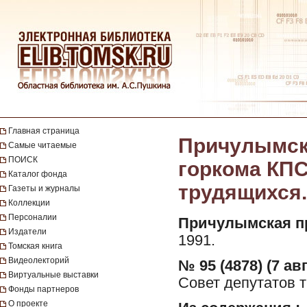
Главная страница
Причулымска
Самые читаемые
ПОИСК
горкома КПС
Каталог фонда
трудящихся. 
Газеты и журналы
Коллекции
Персоналии
Причулымская п
Издатели
1991.
Томская книга
Видеолекторий
№ 95 (4878) (7 авг
Виртуальные выставки
Совет депутатов т
Фонды партнеров
О проекте