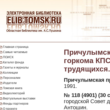
Главная страница
Причулымска
Самые читаемые
ПОИСК
горкома КПС
Каталог фонда
трудящихся. 
Газеты и журналы
Коллекции
Персоналии
Причулымская п
Издатели
1991.
Томская книга
Видеолекторий
№ 118 (4901) (30 
Виртуальные выставки
городской Совет д
Фонды партнеров
Антошин.
О проекте