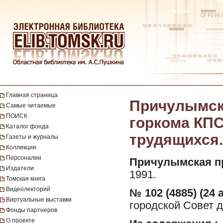
Главная страница
Причулымска
Самые читаемые
ПОИСК
горкома КПС
Каталог фонда
трудящихся. 
Газеты и журналы
Коллекции
Персоналии
Причулымская п
Издатели
1991.
Томская книга
Видеолекторий
№ 102 (4885) (24 а
Виртуальные выставки
городской Совет д
Фонды партнеров
О проекте