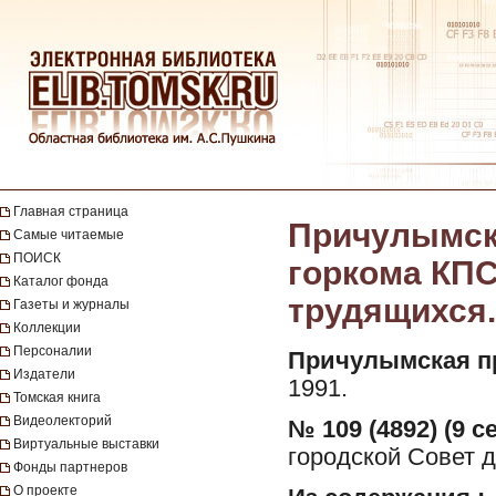
Главная страница
Причулымска
Самые читаемые
ПОИСК
горкома КПС
Каталог фонда
трудящихся. 
Газеты и журналы
Коллекции
Персоналии
Причулымская п
Издатели
1991.
Томская книга
Видеолекторий
№ 109 (4892) (9 с
Виртуальные выставки
городской Совет д
Фонды партнеров
О проекте