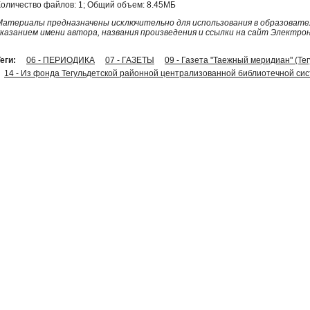
Количество файлов: 1; Общий объем: 8.45МБ
Материалы предназначены исключительно для использования в образовател
указанием имени автора, названия произведения и ссылки на сайт Электро
еги:
06 - ПЕРИОДИКА
07 - ГАЗЕТЫ
09 - Газета "Таежный меридиан" (Те
14 - Из фонда Тегульдетской районной централизованной библиотечной си