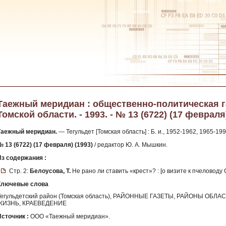
Таежный меридиан : общественно-политическая г
Томской области. - 1993. - № 13 (6722) (17 февраля
Таежный меридиан.
— Тегульдет [Томская область] : Б. и., 1952-1962, 1965-199
№ 13 (6722) (17 февраля) (1993)
/ редактор Ю. А. Мышкин.
Из содержания :
Стр. 2:
Белоусова, Т.
Не рано ли ставить «крест»? : [о визите к пчеловоду
Ключевые слова
Тегульдетский район (Томская область), РАЙОННЫЕ ГАЗЕТЫ, РАЙОНЫ ОБ
ЖИЗНЬ, КРАЕВЕДЕНИЕ
Источник :
ООО «Таежный меридиан».