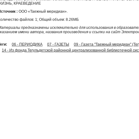
ЖИЗНЬ, КРАЕВЕДЕНИЕ
Источник :
ООО «Таежный меридиан».
Количество файлов: 1; Общий объем: 8.26МБ
Материалы предназначены исключительно для использования в образовател
указанием имени автора, названия произведения и ссылки на сайт Электро
еги:
06 - ПЕРИОДИКА
07 - ГАЗЕТЫ
09 - Газета "Таежный меридиан" (Те
14 - Из фонда Тегульдетской районной централизованной библиотечной си