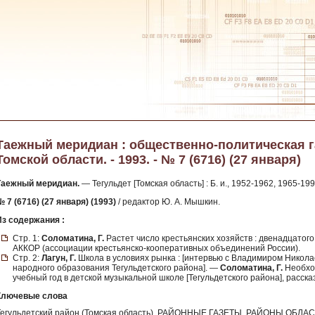
Таежный меридиан : общественно-политическая г
Томской области. - 1993. - № 7 (6716) (27 января)
Таежный меридиан.
— Тегульдет [Томская область] : Б. и., 1952-1962, 1965-199
 7 (6716) (27 января) (1993)
/ редактор Ю. А. Мышкин.
Из содержания :
Стр. 1:
Соломатина, Г.
Растет число крестьянских хозяйств : двенадцатог
АККОР (ассоциации крестьянско-кооперативных объединений России).
Стр. 2:
Лагун, Г.
Школа в условиях рынка : [интервью с Владимиром Нико
народного образования Тегульдетского района]. —
Соломатина, Г.
Необход
учебный год в детской музыкальной школе [Тегульдетского района], расск
Ключевые слова
Тегульдетский район (Томская область), РАЙОННЫЕ ГАЗЕТЫ, РАЙОНЫ ОБ