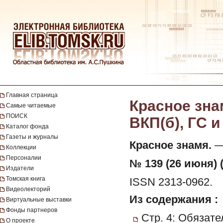
Главная страница
Красное зна
Самые читаемые
ПОИСК
ВКП(б), ГС и
Каталог фонда
Газеты и журналы
Красное знамя.
— 
Коллекции
Персоналии
№ 139 (26 июня) 
Издатели
Томская книга
ISSN 2313-0962.
Видеолекторий
Из содержания :
Виртуальные выставки
Фонды партнеров
Стр. 4: Обязат
О проекте