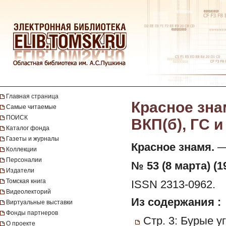
Главная страница
Красное зна
Самые читаемые
ПОИСК
ВКП(б), ГС и
Каталог фонда
Газеты и журналы
Красное знамя.
— 
Коллекции
Персоналии
№ 53 (8 марта) (1
Издатели
Томская книга
ISSN 2313-0962.
Видеолекторий
Из содержания :
Виртуальные выставки
Фонды партнеров
Стр. 3: Бурые у
О проекте