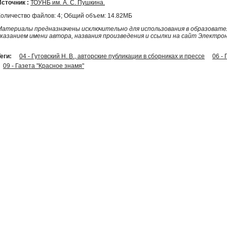
Источник :
ТОУНБ им. А. С. Пушкина.
Количество файлов: 4; Общий объем: 14.82МБ
Материалы предназначены исключительно для использования в образовател
указанием имени автора, названия произведения и ссылки на сайт Электро
еги:
04 - Гутовский Н. В., авторские публикации в сборниках и прессе
06 -
09 - Газета "Красное знамя"