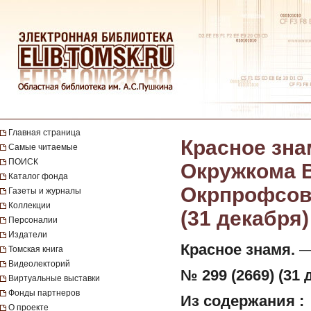
Главная страница
Красное зна
Самые читаемые
ПОИСК
Окружкома В
Каталог фонда
Окрпрофсовет
Газеты и журналы
Коллекции
(31 декабря)
Персоналии
Издатели
Красное знамя.
— 
Томская книга
Видеолекторий
№ 299 (2669) (31 
Виртуальные выставки
Фонды партнеров
Из содержания :
О проекте