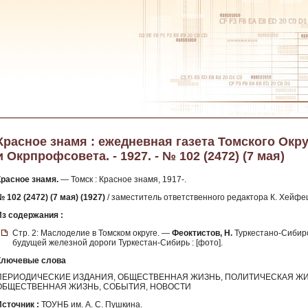
Красное знамя : ежедневная газета Томского Окр
и Окрпрофсовета. - 1927. - № 102 (2472) (7 мая)
Красное знамя.
— Томск : Красное знамя, 1917-.
 102 (2472) (7 мая) (1927)
/ заместитель ответственного редактора К. Хейфе
Из содержания :
Стр. 2: Маслоделие в Томском округе. —
Феоктистов, Н.
Туркестано-Сибирс
будущей железной дороги Туркестан-Сибирь : [фото].
Ключевые слова
ПЕРИОДИЧЕСКИЕ ИЗДАНИЯ, ОБЩЕСТВЕННАЯ ЖИЗНЬ, ПОЛИТИЧЕСКАЯ ЖИ
ОБЩЕСТВЕННАЯ ЖИЗНЬ, СОБЫТИЯ, НОВОСТИ
Источник :
ТОУНБ им. А. С. Пушкина.