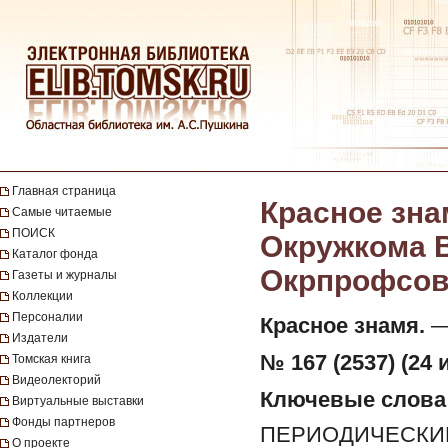
Главная страница
Красное зна
Самые читаемые
ПОИСК
Окружкома В
Каталог фонда
Окрпрофсовет
Газеты и журналы
Коллекции
Персоналии
Красное знамя.
— 
Издатели
№ 167 (2537) (24 
Томская книга
Видеолекторий
Ключевые слова
Виртуальные выставки
Фонды партнеров
ПЕРИОДИЧЕСКИЕ
О проекте