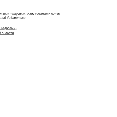
ьных и научных целях с обязательным
нной библиотеки.
д Кедровый)
й области