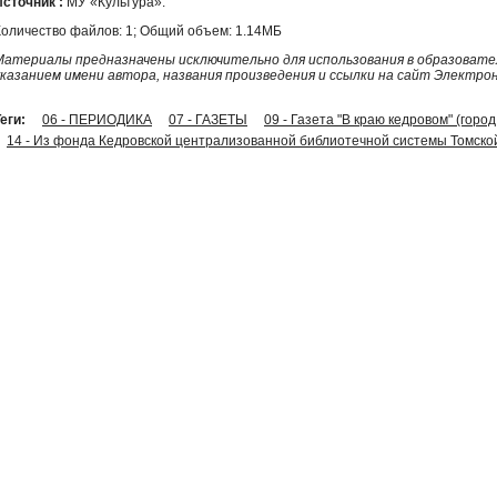
Источник :
МУ «Культура».
Количество файлов: 1; Общий объем: 1.14МБ
Материалы предназначены исключительно для использования в образовател
указанием имени автора, названия произведения и ссылки на сайт Электро
еги:
06 - ПЕРИОДИКА
07 - ГАЗЕТЫ
09 - Газета "В краю кедровом" (горо
14 - Из фонда Кедровской централизованной библиотечной системы Томско