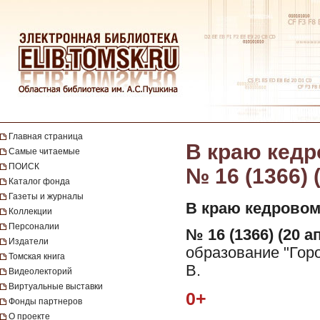
Главная страница
В краю кедро
Самые читаемые
ПОИСК
№ 16 (1366) 
Каталог фонда
Газеты и журналы
В краю кедровом
Коллекции
Персоналии
№ 16 (1366) (20 а
Издатели
образование "Горо
Томская книга
В.
Видеолекторий
Виртуальные выставки
0+
Фонды партнеров
О проекте