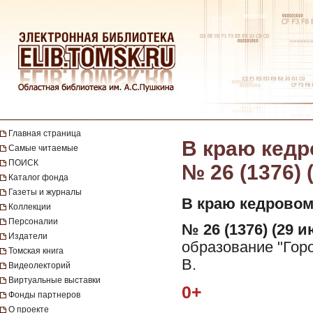
Главная страница
В краю кедро
Самые читаемые
ПОИСК
№ 26 (1376) 
Каталог фонда
Газеты и журналы
В краю кедровом
Коллекции
Персоналии
№ 26 (1376) (29 и
Издатели
образование "Горо
Томская книга
В.
Видеолекторий
Виртуальные выставки
0+
Фонды партнеров
О проекте