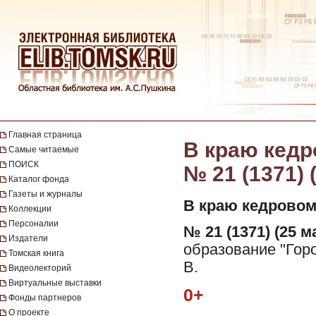
Главная страница
В краю кедро
Самые читаемые
ПОИСК
№ 21 (1371) 
Каталог фонда
Газеты и журналы
В краю кедровом
Коллекции
Персоналии
№ 21 (1371) (25 ма
Издатели
образование "Горо
Томская книга
В.
Видеолекторий
Виртуальные выставки
0+
Фонды партнеров
О проекте