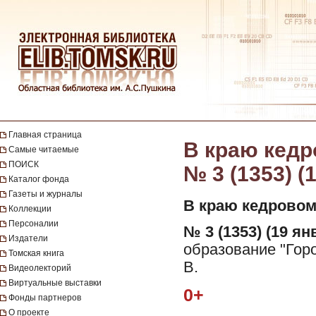
Главная страница
В краю кедро
Самые читаемые
ПОИСК
№ 3 (1353) (
Каталог фонда
Газеты и журналы
В краю кедровом
Коллекции
Персоналии
№ 3 (1353) (19 ян
Издатели
образование "Горо
Томская книга
В.
Видеолекторий
Виртуальные выставки
0+
Фонды партнеров
О проекте