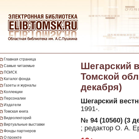
Главная страница
Шегарский в
Самые читаемые
ПОИСК
Томской обла
Каталог фонда
декабря)
Газеты и журналы
Коллекции
Персоналии
Шегарский вестн
Издатели
1991-.
Томская книга
Видеолекторий
№ 94 (10560) (3 д
Виртуальные выставки
; редактор О. А. 
Фонды партнеров
О проекте