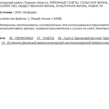
Шегарский район (Томская область), РАЙОННЫЕ ГАЗЕТЫ, СЕЛЬСКАЯ ЖИЗН
ХОЗЯЙСТВО, ОБЩЕСТВЕННАЯ ЖИЗНЬ, КУЛЬТУРНАЯ ЖИЗНЬ, НОВОСТИ.
Источник :
ООО «Информ».
Количество файлов: 1; Общий объем: 2.84МБ
Материалы предназначены исключительно для использования в образовател
указанием имени автора, названия произведения и ссылки на сайт Электро
еги:
06 - ПЕРИОДИКА
07 - ГАЗЕТЫ
09 - Газета "Шегарский вестник" (Ше
14 - Из фонда Шегарской межпоселенческой централизованной библиотечно