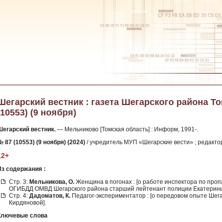
Шегарский вестник : газета Шегарского района Том
(10553) (9 ноября)
Шегарский вестник.
— Мельниково [Томская область] : Информ, 1991-.
 87 (10553) (9 ноября) (2024)
/ учредитель МУП «Шегарские вести» ; редактор
12+
Из содержания :
Стр. 3:
Мельникова, О.
Женщина в погонах : [о работе инспектора по про
ОГИБДД ОМВД Шегарского района старший лейтенант полиции Екатерин
Стр. 4:
Дадоматов, К.
Педагог-экспериментатор : [о передовом опыте Шег
Кирдяновой].
Ключевые слова